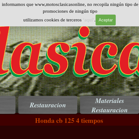
 informamos que www,motosclasicasonline, no recopila ningún tipo de d
promociones de ningún tipo
utilizamos cookies de terceros
‘aquí’
.
Aceptar
Materiales
Restauracion
▼
▼
Restauracion
Honda cb 125 4 tiempos